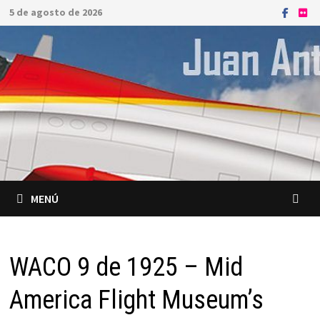
Saltar
5 de agosto de 2026
al
contenido
MENÚ
WACO 9 de 1925 – Mid
America Flight Museum’s