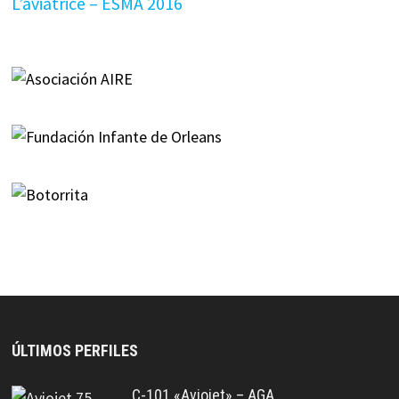
L’aviatrice – ESMA 2016
ÚLTIMOS PERFILES
C-101 «Aviojet» – AGA