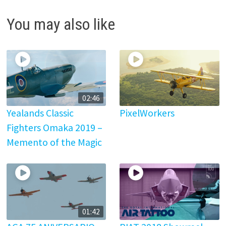
You may also like
02:46
Yealands Classic
PixelWorkers
Fighters Omaka 2019 –
Memento of the Magic
01:42