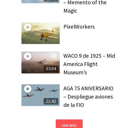
– Memento of the
Magic
PixelWorkers
WACO 9 de 1925 – Mid
America Flight
03:04
Museum’s
AGA 75 ANIVERSARIO
– Despliegue aviones
01:42
de la FIO
VER MÁS