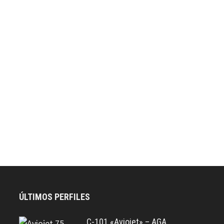
ÚLTIMOS PERFILES
C-101 «Aviojet» – AGA