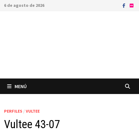
Saltar
6 de agosto de 2026
al
contenido
MENÚ
PERFILES
/
VULTEE
Vultee 43-07