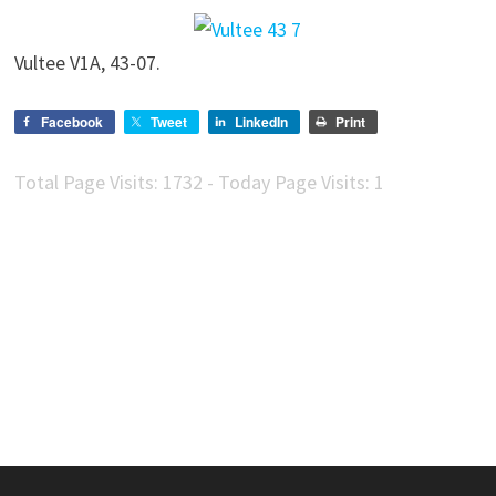
Vultee V1A, 43-07.
Facebook
Tweet
LinkedIn
Print
Total Page Visits: 1732 - Today Page Visits: 1