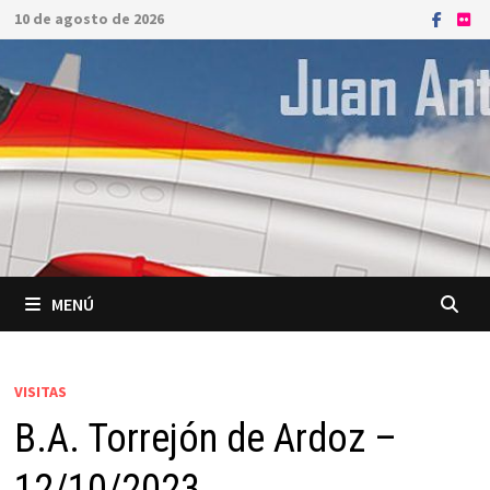
Saltar
10 de agosto de 2026
al
contenido
MENÚ
VISITAS
B.A. Torrejón de Ardoz –
12/10/2023