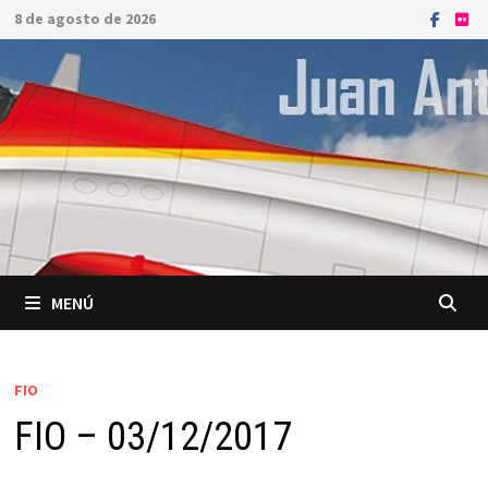
Saltar
8 de agosto de 2026
al
contenido
MENÚ
FIO
FIO – 03/12/2017