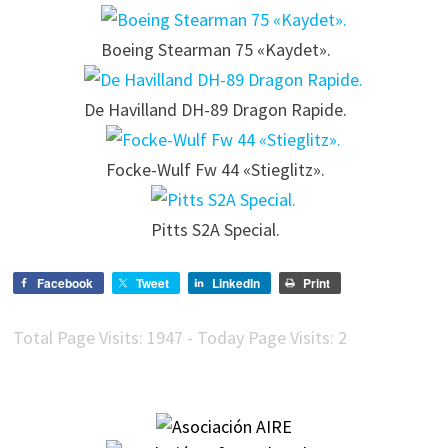
Boeing Stearman 75 «Kaydet».
De Havilland DH-89 Dragon Rapide.
Focke-Wulf Fw 44 «Stieglitz».
Pitts S2A Special.
Facebook
Tweet
LinkedIn
Print
Total Page Visits: 1947 - Today Page Visits: 2