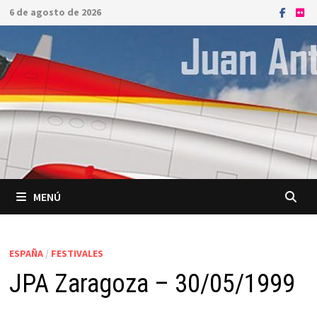
Saltar
6 de agosto de 2026
al
contenido
MENÚ
ESPAÑA
/
FESTIVALES
JPA Zaragoza – 30/05/1999