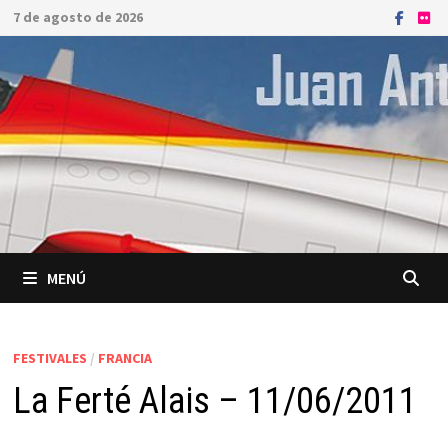
Saltar
7 de agosto de 2026
al
contenido
MENÚ
FESTIVALES
/
FRANCIA
La Ferté Alais – 11/06/2011