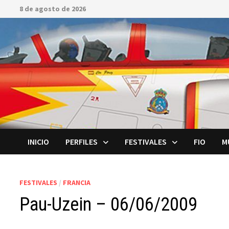
Saltar
8 de agosto de 2026
al
contenido
INICIO
PERFILES
FESTIVALES
FIO
M
FESTIVALES
/
FRANCIA
Pau-Uzein – 06/06/2009