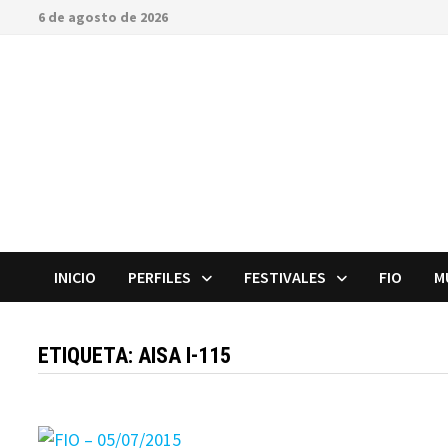
Saltar
6 de agosto de 2026
al
contenido
INICIO
PERFILES
FESTIVALES
FIO
M
ETIQUETA:
AISA I-115