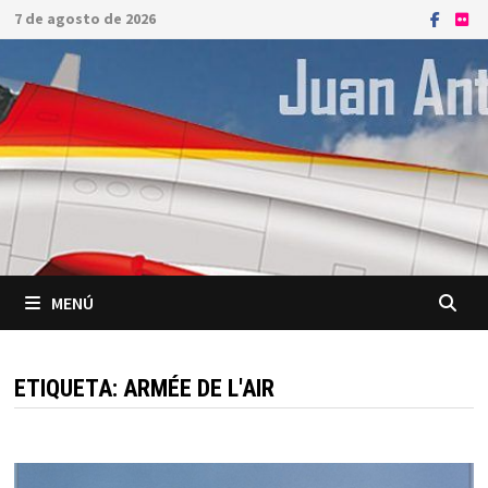
Saltar
7 de agosto de 2026
al
contenido
MENÚ
ETIQUETA:
ARMÉE DE L'AIR