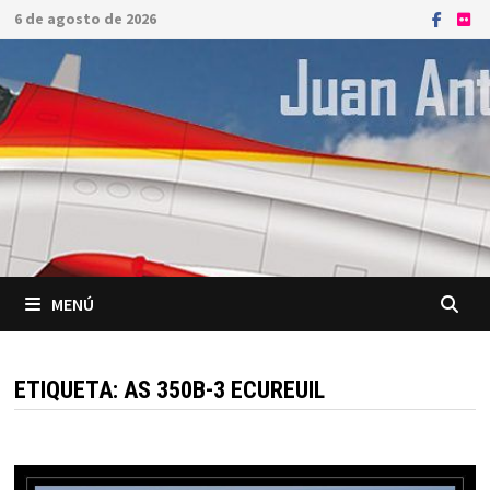
Saltar
6 de agosto de 2026
al
contenido
MENÚ
ETIQUETA:
AS 350B-3 ECUREUIL