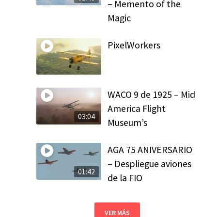
– Memento of the
Magic
PixelWorkers
WACO 9 de 1925 – Mid
America Flight
03:04
Museum’s
AGA 75 ANIVERSARIO
– Despliegue aviones
01:42
de la FIO
VER MÁS