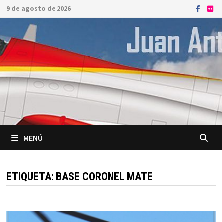
Saltar
9 de agosto de 2026
al
contenido
MENÚ
ETIQUETA:
BASE CORONEL MATE