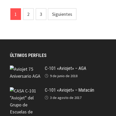
Paginación
1
2
3
Siguientes
de
entradas
ÚLTIMOS PERFILES
C-101 «Aviojet» – AGA
9 de junio de 2018
C-101 «Aviojet» – Matacán
3 de agosto de 2017