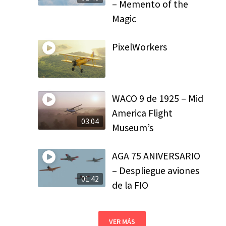
– Memento of the
Magic
PixelWorkers
WACO 9 de 1925 – Mid
America Flight
03:04
Museum’s
AGA 75 ANIVERSARIO
– Despliegue aviones
01:42
de la FIO
VER MÁS