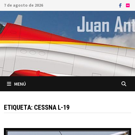
Saltar
7 de agosto de 2026
al
contenido
MENÚ
ETIQUETA:
CESSNA L-19