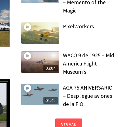
– Memento of the
Magic
PixelWorkers
WACO 9 de 1925 – Mid
America Flight
03:04
Museum’s
AGA 75 ANIVERSARIO
– Despliegue aviones
01:42
de la FIO
VER MÁS