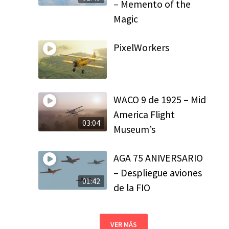
– Memento of the
Magic
PixelWorkers
WACO 9 de 1925 – Mid
America Flight
03:04
Museum’s
AGA 75 ANIVERSARIO
– Despliegue aviones
01:42
de la FIO
VER MÁS