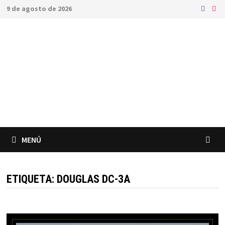
Saltar
9 de agosto de 2026
al
contenido
MENÚ
ETIQUETA:
DOUGLAS DC-3A