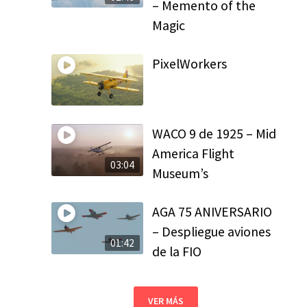
– Memento of the
Magic
PixelWorkers
WACO 9 de 1925 – Mid
America Flight
03:04
Museum’s
AGA 75 ANIVERSARIO
– Despliegue aviones
01:42
de la FIO
VER MÁS