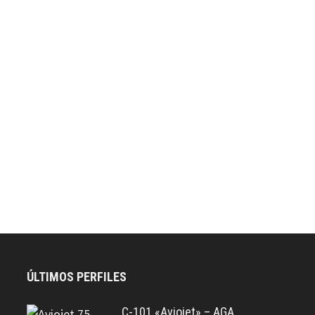
ÚLTIMOS PERFILES
C-101 «Aviojet» – AGA