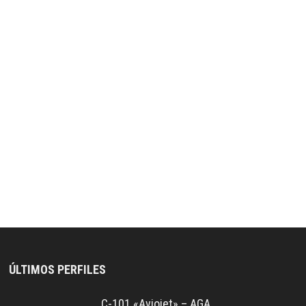
ÚLTIMOS PERFILES
C-101 «Aviojet» – AGA