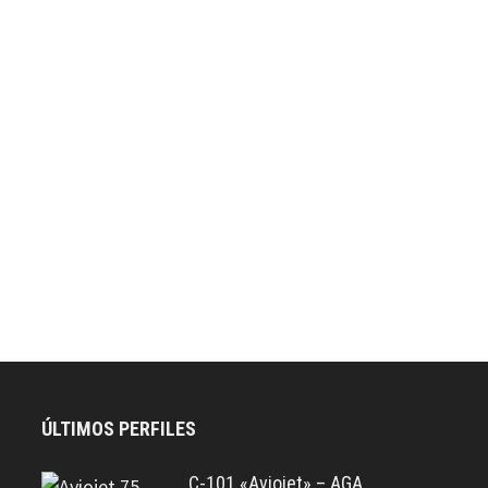
ÚLTIMOS PERFILES
C-101 «Aviojet» – AGA