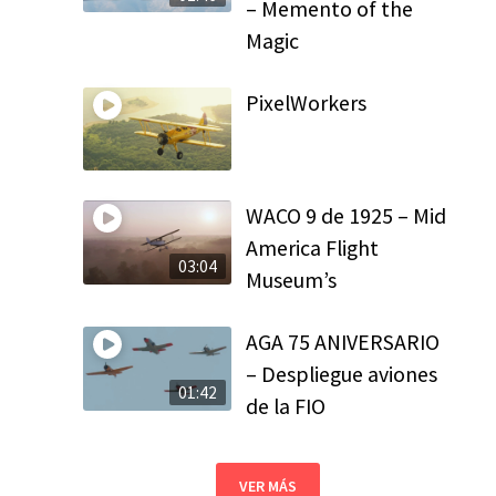
– Memento of the
Magic
PixelWorkers
WACO 9 de 1925 – Mid
America Flight
03:04
Museum’s
AGA 75 ANIVERSARIO
– Despliegue aviones
01:42
de la FIO
VER MÁS