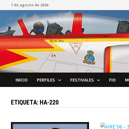
Saltar
7 de agosto de 2026
al
contenido
INICIO
PERFILES
FESTIVALES
FIO
M
ETIQUETA:
HA-220