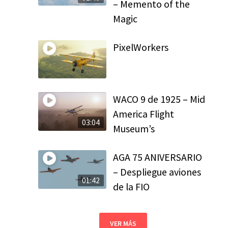
– Memento of the
Magic
PixelWorkers
WACO 9 de 1925 – Mid
America Flight
03:04
Museum’s
AGA 75 ANIVERSARIO
– Despliegue aviones
01:42
de la FIO
VER MÁS