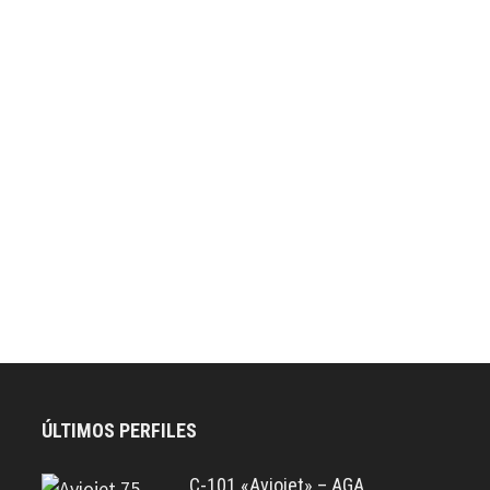
ÚLTIMOS PERFILES
C-101 «Aviojet» – AGA