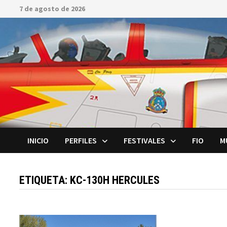
Saltar
7 de agosto de 2026
al
contenido
INICIO
PERFILES
FESTIVALES
FIO
M
ETIQUETA:
KC-130H HERCULES