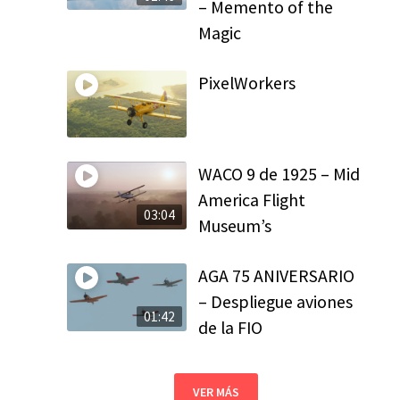
– Memento of the
Magic
PixelWorkers
WACO 9 de 1925 – Mid
America Flight
03:04
Museum’s
AGA 75 ANIVERSARIO
– Despliegue aviones
01:42
de la FIO
VER MÁS