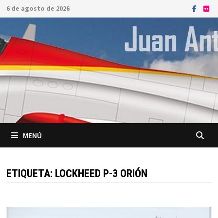
Saltar
6 de agosto de 2026
al
contenido
MENÚ
ETIQUETA:
LOCKHEED P-3 ORIÓN