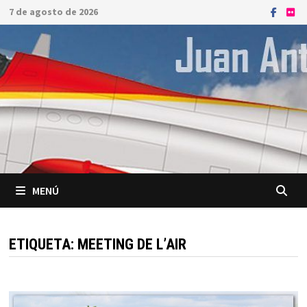
Saltar
7 de agosto de 2026
al
contenido
MENÚ
ETIQUETA:
MEETING DE L’AIR