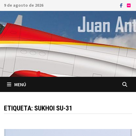
Saltar
9 de agosto de 2026
al
contenido
MENÚ
ETIQUETA:
SUKHOI SU-31