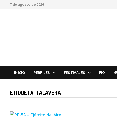
Saltar
7 de agosto de 2026
al
contenido
INICIO
PERFILES
FESTIVALES
FIO
M
ETIQUETA:
TALAVERA