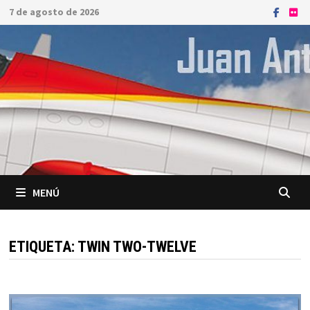
Saltar
7 de agosto de 2026
al
contenido
MENÚ
ETIQUETA:
TWIN TWO-TWELVE