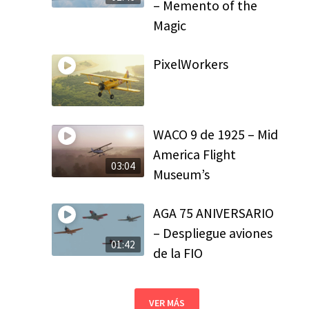
– Memento of the
Magic
PixelWorkers
WACO 9 de 1925 – Mid
America Flight
03:04
Museum’s
AGA 75 ANIVERSARIO
– Despliegue aviones
01:42
de la FIO
VER MÁS