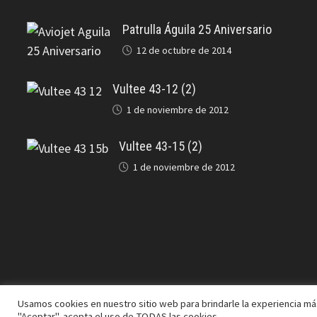
Patrulla Águila 25 Aniversario
12 de octubre de 2014
Vultee 43-12 (2)
1 de noviembre de 2012
Vultee 43-15 (2)
1 de noviembre de 2012
Usamos cookies en nuestro sitio web para brindarle la experiencia más
Copyright © 2026
J.A. Cifuentes
. Funciona con
WordPress
y
"Aceptar", acepta el uso de TODAS las cookies.