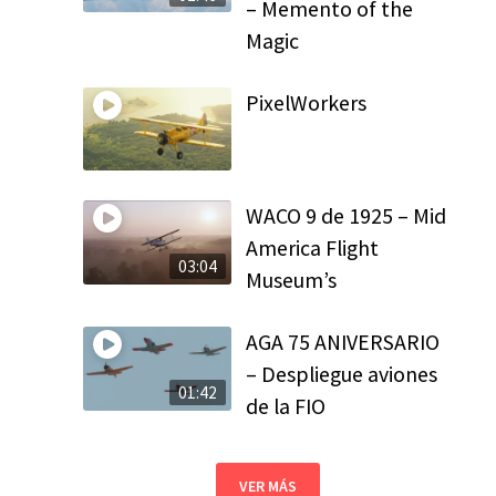
– Memento of the
Magic
PixelWorkers
WACO 9 de 1925 – Mid
America Flight
03:04
Museum’s
AGA 75 ANIVERSARIO
– Despliegue aviones
01:42
de la FIO
VER MÁS