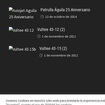
Patrulla Águila 25 Aniversario
12 de octubre de 2014
Vultee 43-12 (2)
1 de noviembre de 2012
Vultee 43-15 (2)
1 de noviembre de 2012
Usamos cookies en nuestro sitio web para brindarle la experiencia más
Copyright © 2026
J.A. Cifuentes
. Funciona con
WordPress
y
"Aceptar", acepta el uso de TODAS las cookies.