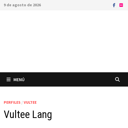
Saltar
9 de agosto de 2026
al
contenido
MENÚ
PERFILES
/
VULTEE
Vultee Lang