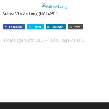
Vultee V1A de Lang (NC14251).
Facebook
Tweet
LinkedIn
Print
Total Page Visits: 1853 - Today Page Visits: 1