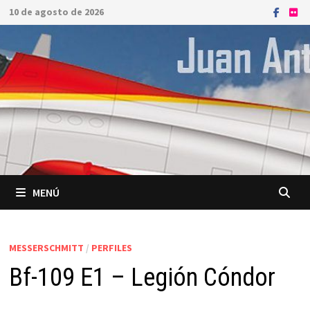
Saltar
10 de agosto de 2026
al
contenido
MENÚ
MESSERSCHMITT
/
PERFILES
Bf-109 E1 – Legión Cóndor