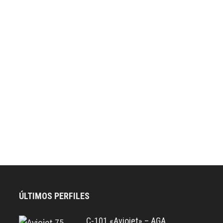
ÚLTIMOS PERFILES
C-101 «Aviojet» – AGA