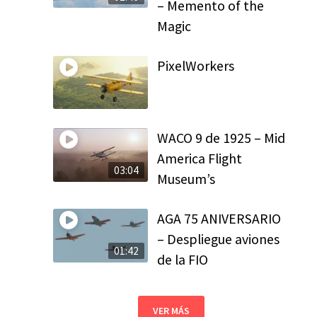
– Memento of the
Magic
PixelWorkers
WACO 9 de 1925 – Mid
America Flight
03:04
Museum’s
AGA 75 ANIVERSARIO
– Despliegue aviones
01:42
de la FIO
VER MÁS