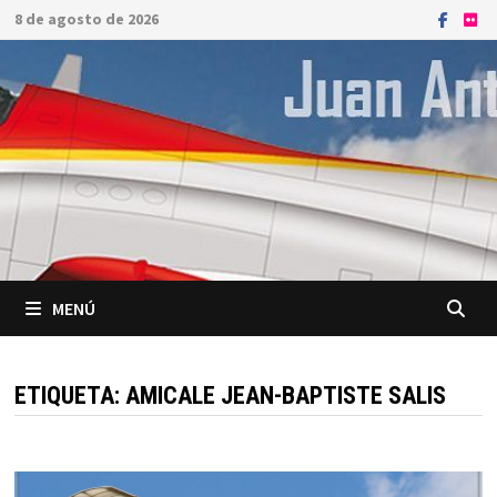
Saltar
8 de agosto de 2026
al
contenido
MENÚ
ETIQUETA:
AMICALE JEAN-BAPTISTE SALIS