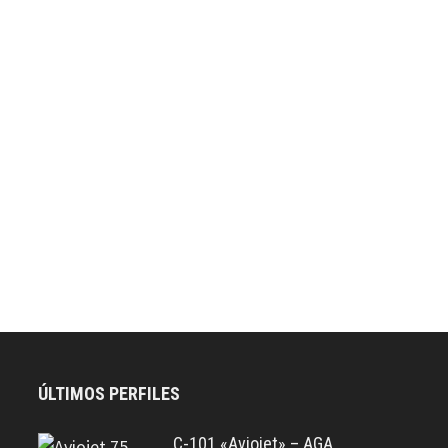
ÚLTIMOS PERFILES
C-101 «Aviojet» – AGA