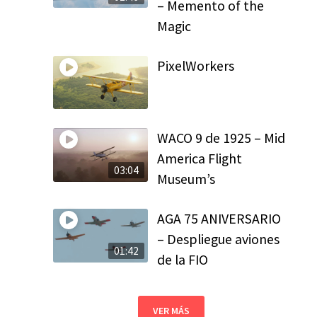
– Memento of the
Magic
PixelWorkers
WACO 9 de 1925 – Mid
America Flight
03:04
Museum’s
AGA 75 ANIVERSARIO
– Despliegue aviones
01:42
de la FIO
VER MÁS