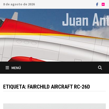
Saltar
8 de agosto de 2026
al
contenido
MENÚ
ETIQUETA:
FAIRCHILD AIRCRAFT RC-26D