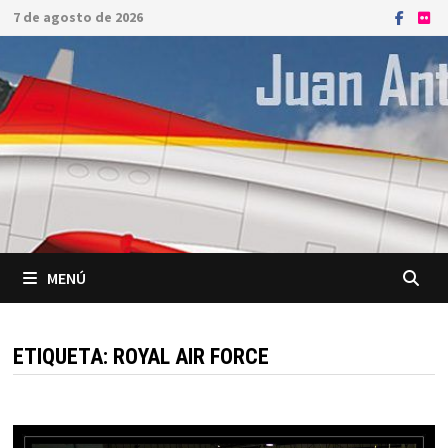
Saltar
7 de agosto de 2026
al
contenido
MENÚ
ETIQUETA:
ROYAL AIR FORCE