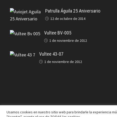
Patrulla Águila 25 Aniversario
12 de octubre de 2014
Vultee BV-005
1 de noviembre de 2012
Vultee 43-07
1 de noviembre de 2012
Usamos cookies en nuestro sitio web para brindarle la experiencia más
Copyright © 2026
J.A. Cifuentes
. Funciona con
WordPress
y
"Aceptar", acepta el uso de TODAS las cookies.