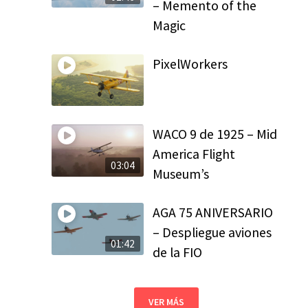
– Memento of the
Magic
PixelWorkers
WACO 9 de 1925 – Mid
America Flight
03:04
Museum’s
AGA 75 ANIVERSARIO
– Despliegue aviones
01:42
de la FIO
VER MÁS