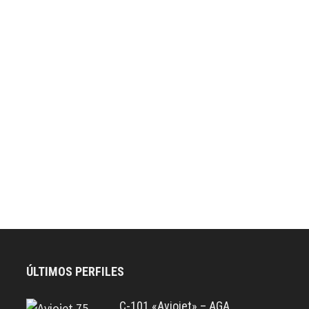
ÚLTIMOS PERFILES
C-101 «Aviojet» – AGA