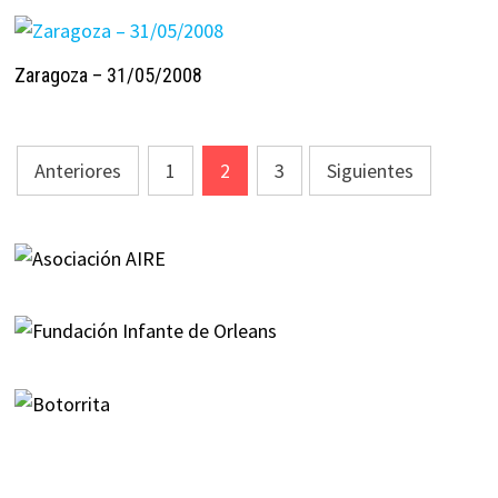
Zaragoza – 31/05/2008
Paginación
Anteriores
1
2
3
Siguientes
de
entradas