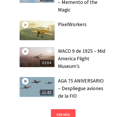
– Memento of the
Magic
PixelWorkers
WACO 9 de 1925 – Mid
America Flight
03:04
Museum’s
AGA 75 ANIVERSARIO
– Despliegue aviones
01:42
de la FIO
VER MÁS